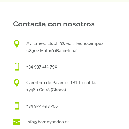
Contacta con nosotros

Av. Ernest Lluch 32, edif. Tecnocampus
08302 Mataró (Barcelona)

+34 937 411 790

Carretera de Palamós 181, Local 14
17460 Celrà (Girona)

+34 972 493 255

info@barneyandco.es