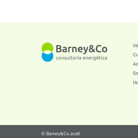
In
C
Ad
E
Ho
© Barney&Co 2026