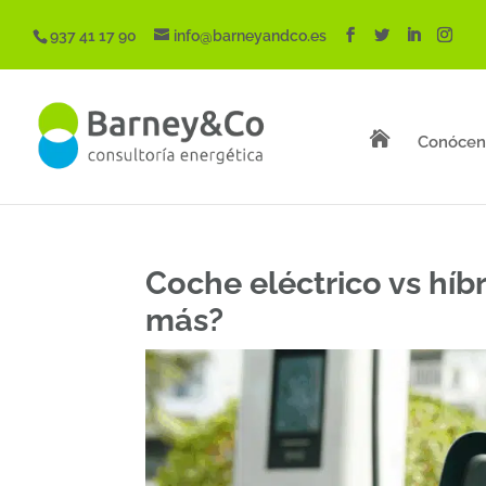
937 41 17 90
info@barneyandco.es

Conócen
Coche eléctrico vs híb
más?